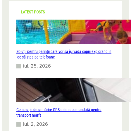
c
h
LATEST POSTS
Soluții pentru părinții care vor să își vadă copiii explorând în
loc să stea pe telefoane
iul. 25, 2026
Ce soluție de urmărire GPS este recomandată pentru
transport marfă
iul. 2, 2026