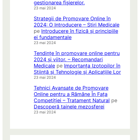
gestionarea fișierelor.
23 mai 2024
Strategii de Promovare Online în
2024: O Introducere – Stiri Medicale
pe
Introducere în fizică și principiile
ei fundamentale
23 mai 2024
Tendințe în promovare online pentru
2024 și viitor. – Recomandari
Medicale
pe
Importanța Izotopilor în
Știință și Tehnologie și Aplicațiile Lor
23 mai 2024
Tehnici Avansate de Promovare
Online pentru a Rămâne În Fața
Competiției – Tratament Natural
pe
Descoperă tainele mezosferei
23 mai 2024