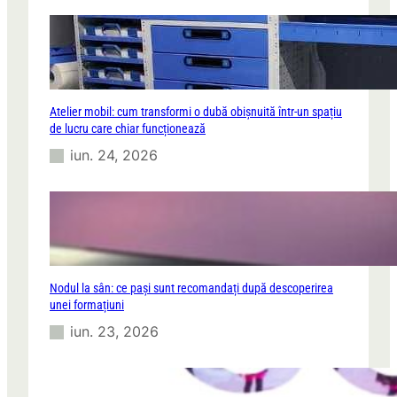
Atelier mobil: cum transformi o dubă obișnuită într-un spațiu
de lucru care chiar funcționează
iun. 24, 2026
Nodul la sân: ce pași sunt recomandați după descoperirea
unei formațiuni
iun. 23, 2026