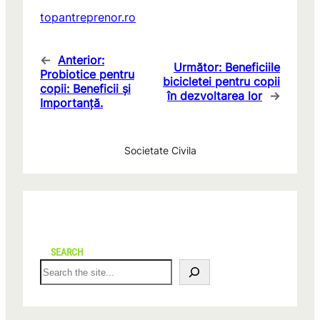
topantreprenor.ro
←
Anterior:
Următor:
Beneficiile
Probiotice pentru
bicicletei pentru copii
copii: Beneficii și
în dezvoltarea lor
→
Importanță.
Societate Civila
SEARCH
S
e
a
r