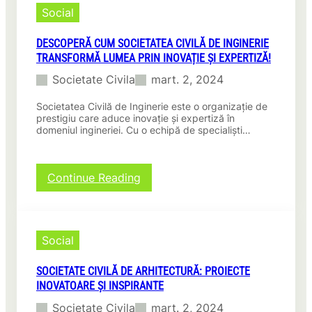
Intermediere:
Social
Cum
Te
DESCOPERĂ CUM SOCIETATEA CIVILĂ DE INGINERIE
Poate
TRANSFORMĂ LUMEA PRIN INOVAȚIE ȘI EXPERTIZĂ!
Ajuta
în
Societate Civila
mart. 2, 2024
Afaceri
Societatea Civilă de Inginerie este o organizație de
prestigiu care aduce inovație și expertiză în
domeniul ingineriei. Cu o echipă de specialiști…
:
Continue Reading
Descoperă
cum
Societatea
Civilă
Social
de
Inginerie
SOCIETATE CIVILĂ DE ARHITECTURĂ: PROIECTE
transformă
INOVATOARE ȘI INSPIRANTE
lumea
prin
Societate Civila
mart. 2, 2024