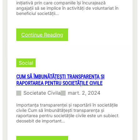
inițiativă prin care companiile își încurajează
angajații să se implice în activități de voluntariat în
beneficiul societății…
:
Continue Reading
Implicate
in
voluntariat
corporatist
Social
pentru
societățile
CUM SĂ ÎMBUNĂTĂȚEȘTI TRANSPARENȚA ȘI
civile!
RAPORTAREA PENTRU SOCIETĂȚILE CIVILE
Societate Civila
mart. 2, 2024
Importanța transparenței și raportării în societățile
civile Cum să îmbunătățești transparența și
raportarea pentru societățile civile este un subiect
deosebit de important…