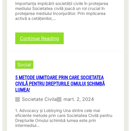
Importanța implicării societății civile în protejarea
mediului Societatea civilă joacă un rol crucial în
protejarea mediului înconjurător. Prin implicarea
activă a cetățenilor,…
:
Continue Reading
Societate
civilă
pentru
mediu:
Social
Cum
protejăm
5 METODE UIMITOARE PRIN CARE SOCIETATEA
natura
CIVILĂ PENTRU DREPTURILE OMULUI SCHIMBĂ
împreună
LUMEA!
Societate Civila
mart. 2, 2024
1. Advocacy și Lobbying Una dintre cele mai
eficiente metode prin care Societatea Civilă pentru
Drepturile Omului schimbă lumea este prin
intermediul…