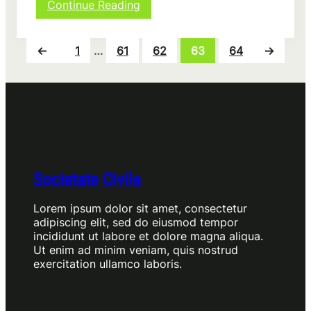
:
Continue Reading
Cum
să
îmbunătățești
←
1
…
61
62
63
64
→
transparența
și
raportarea
pentru
societățile
civile
Societate Civila
Lorem ipsum dolor sit amet, consectetur
adipiscing elit, sed do eiusmod tempor
incididunt ut labore et dolore magna aliqua.
Ut enim ad minim veniam, quis nostrud
exercitation ullamco laboris.