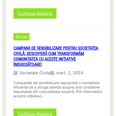
:
Continue Reading
Revolutia
financiara:
Descopera
cum
Social
o
Societate
CAMPANII DE SENSIBILIZARE PENTRU SOCIETATEA
civilă
CIVILĂ: DESCOPERĂ CUM TRANSFORMĂM
de
COMUNITATEA CU ACESTE INIȚIATIVE
experți
ÎNDUIOȘĂTOARE!
contabili
poate
Societate Civila
mart. 2, 2024
transforma
afacerea
Campaniile de sensibilizare reprezintă o modalitate
ta!
eficientă de a atrage atenția asupra unor probleme
importante din comunitatea noastră. Prin intermediul
acestor inițiative,…
:
Continue Reading