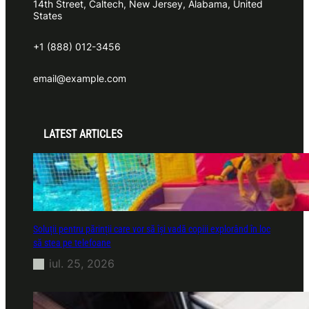
14th Street, Caltech, New Jersey, Alabama, United
States
+1 (888) 012-3456
email@example.com
LATEST ARTICLES
Soluții pentru părinții care vor să își vadă copiii explorând în loc
să stea pe telefoane
iul. 25, 2026