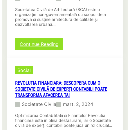
inovație
și
Societatea Civilă de Arhitectură (SCA) este o
expertiză!
organizație non-guvernamentală cu scopul de a
promova și susține arhitectura de calitate și
dezvoltarea urbană…
:
Continue Reading
Societate
Civilă
de
Arhitectură:
Social
Proiecte
Inovatoare
REVOLUTIA FINANCIARA: DESCOPERA CUM O
și
SOCIETATE CIVILĂ DE EXPERȚI CONTABILI POATE
Inspirante
TRANSFORMA AFACEREA TA!
Societate Civila
mart. 2, 2024
Optimizarea Contabilitatii si Finantelor Revolutia
financiara este in plina desfasurare, iar o Societate
civilă de experți contabili poate juca un rol crucial…