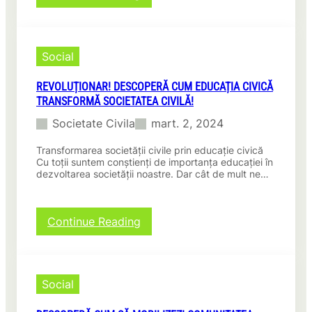
Campanii
de
sensibilizare
pentru
Social
societatea
civilă:
REVOLUȚIONAR! DESCOPERĂ CUM EDUCAȚIA CIVICĂ
Descoperă
TRANSFORMĂ SOCIETATEA CIVILĂ!
cum
transformăm
Societate Civila
mart. 2, 2024
comunitatea
cu
Transformarea societății civile prin educație civică
aceste
Cu toții suntem conștienți de importanța educației în
inițiative
dezvoltarea societății noastre. Dar cât de mult ne…
înduioșătoare!
:
Continue Reading
Revoluționar!
Descoperă
cum
educația
Social
civică
transformă