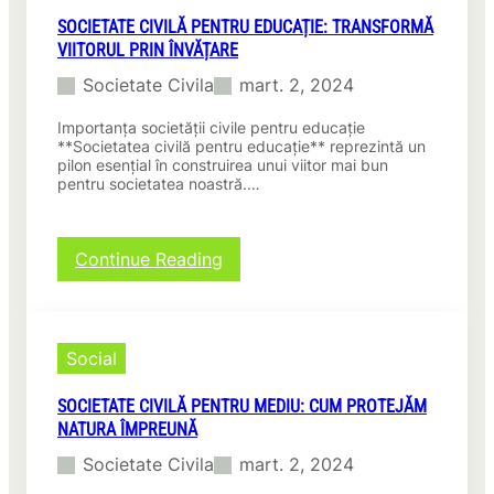
SOCIETATE CIVILĂ PENTRU EDUCAȚIE: TRANSFORMĂ
VIITORUL PRIN ÎNVĂȚARE
Societate Civila
mart. 2, 2024
Importanța societății civile pentru educație
**Societatea civilă pentru educație** reprezintă un
pilon esențial în construirea unui viitor mai bun
pentru societatea noastră.…
:
Continue Reading
Societate
civilă
pentru
educație:
Social
Transformă
viitorul
SOCIETATE CIVILĂ PENTRU MEDIU: CUM PROTEJĂM
prin
NATURA ÎMPREUNĂ
învățare
Societate Civila
mart. 2, 2024