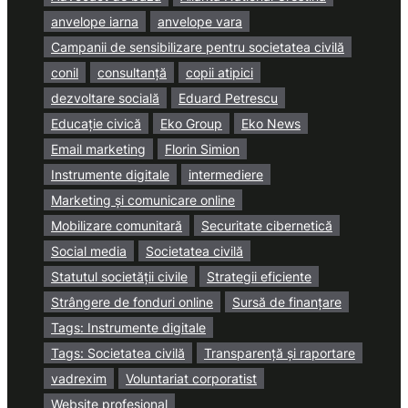
anvelope iarna
anvelope vara
Campanii de sensibilizare pentru societatea civilă
conil
consultanță
copii atipici
dezvoltare socială
Eduard Petrescu
Educație civică
Eko Group
Eko News
Email marketing
Florin Simion
Instrumente digitale
intermediere
Marketing și comunicare online
Mobilizare comunitară
Securitate cibernetică
Social media
Societatea civilă
Statutul societății civile
Strategii eficiente
Strângere de fonduri online
Sursă de finanțare
Tags: Instrumente digitale
Tags: Societatea civilă
Transparență și raportare
vadrexim
Voluntariat corporatist
Website profesional