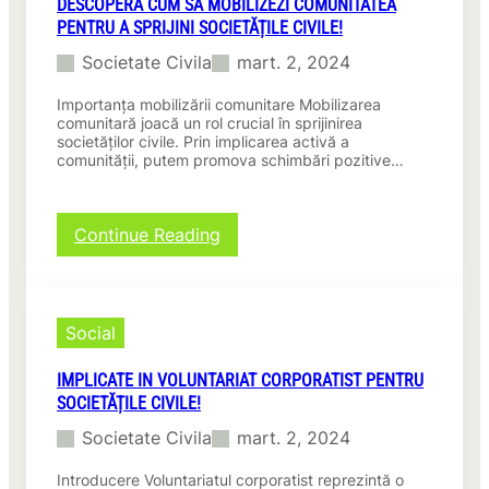
DESCOPERĂ CUM SĂ MOBILIZEZI COMUNITATEA
societatea
PENTRU A SPRIJINI SOCIETĂȚILE CIVILE!
civilă!
Societate Civila
mart. 2, 2024
Importanța mobilizării comunitare Mobilizarea
comunitară joacă un rol crucial în sprijinirea
societăților civile. Prin implicarea activă a
comunității, putem promova schimbări pozitive…
:
Continue Reading
Descoperă
cum
să
mobilizezi
Social
comunitatea
pentru
IMPLICATE IN VOLUNTARIAT CORPORATIST PENTRU
a
SOCIETĂȚILE CIVILE!
sprijini
societățile
Societate Civila
mart. 2, 2024
civile!
Introducere Voluntariatul corporatist reprezintă o