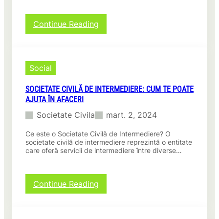
:
Continue Reading
5
Metode
Uimitoare
prin
Social
care
Societatea
SOCIETATE CIVILĂ DE INTERMEDIERE: CUM TE POATE
Civilă
AJUTA ÎN AFACERI
pentru
Drepturile
Societate Civila
mart. 2, 2024
Omului
Schimbă
Ce este o Societate Civilă de Intermediere? O
Lumea!
societate civilă de intermediere reprezintă o entitate
care oferă servicii de intermediere între diverse…
:
Continue Reading
Societate
Civilă
de